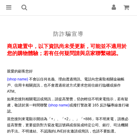
防詐騙宣導
商店建置中，以下資訊尚未受更新，可能並不適用於
您的購物體驗；若有任何疑問請與店家聯繫確認。
親愛的顧客您好
{shop name}
不會以任何名義、理由透過簡訊、電話向您索取相關金融帳
戶、信用卡相關資訊，也不會透過前述方式要求您前往銀行臨櫃或操作
ATM。
如果您接到相關電話或簡訊，請提高警覺，切勿輕信不明來電指示，若有疑
慮，敬請於第一時間聯繫
{shop name}
或撥打警政署 165 反詐騙專線進行確
認。
當您接到來電顯示開頭為「+」、「+2」、」「+886」等不明來電，請務必
提高警覺，更要提防對方竄改電話號碼或假裝成特定公司、銀行、司法機關
的手法。不明連結、不認識的LINE好友邀請或簡訊，也請不要點選。