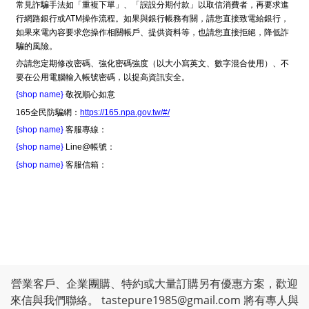
常見詐騙手法如「重複下單」、「誤設分期付款」以取信消費者，再要求進
行網路銀行或ATM操作流程。如果與銀行帳務有關，請您直接致電給銀行，
如果來電內容要求您操作相關帳戶、提供資料等，也請您直接拒絕，降低詐
騙的風險。
亦請您定期修改密碼、強化密碼強度（以大小寫英文、數字混合使用）、不
要在公用電腦輸入帳號密碼，以提高資訊安全。
{shop name}
敬祝順心如意
165全民防騙網：
https://165.npa.gov.tw/#/
{shop name}
客服專線：
{shop name}
Line@帳號：
{shop name}
客服信箱：
營業客戶、企業團購、特約或大量訂購另有優惠方案，歡迎
來信與我們聯絡。
tastepure1985@gmail.com
將有專人與