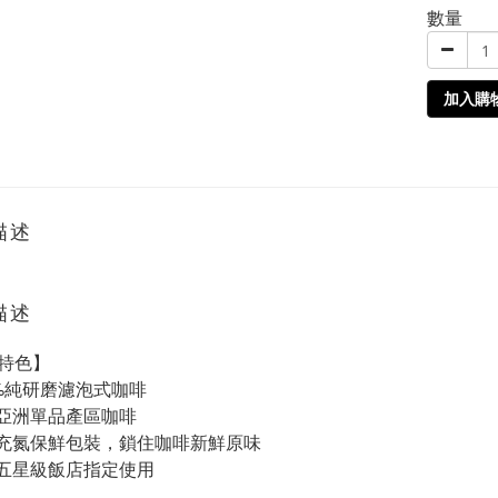
數量
加入購
描述
描述
特色】
%
純研磨濾泡式咖啡
亞洲單品產區咖啡
充氮保鮮包裝，鎖住咖啡新鮮原味
五星級飯店指定使用