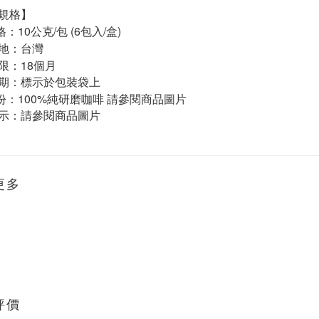
規格】
10
/
(6
/
)
格：
公克
包
包入
盒
地：台灣
18
限：
個月
期：標示於包裝袋上
100%
份：
純研磨咖啡
請參閱商品圖片
示：請參閱商品圖片
更多
評價