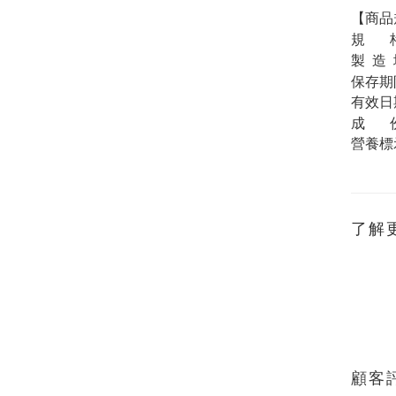
【商品
規
製
造
保存期
有效日
成
營養標
了解
顧客